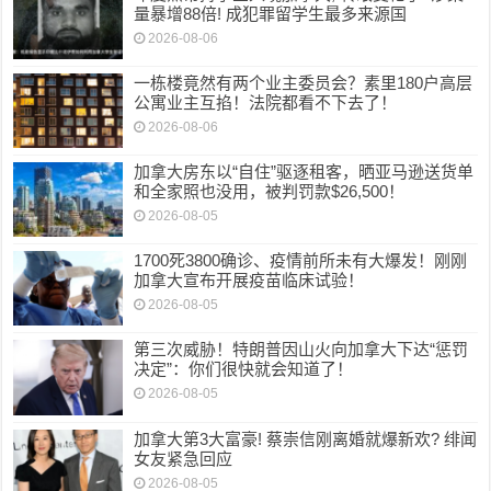
量暴增88倍! 成犯罪留学生最多来源国
2026-08-06
一栋楼竟然有两个业主委员会？素里180户高层
公寓业主互掐！法院都看不下去了！
2026-08-06
加拿大房东以“自住”驱逐租客，晒亚马逊送货单
和全家照也没用，被判罚款$26,500！
2026-08-05
1700死3800确诊、疫情前所未有大爆发！刚刚
加拿大宣布开展疫苗临床试验！
2026-08-05
第三次威胁！特朗普因山火向加拿大下达“惩罚
决定”：你们很快就会知道了！
2026-08-05
加拿大第3大富豪! 蔡崇信刚离婚就爆新欢? 绯闻
女友紧急回应
2026-08-05