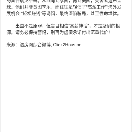
的案件屡见不鲜。从缅甸到泰国，再到美国，受害者遍布全
球。他们并非贪图享乐，而往往是轻信了“高薪工作”“海外发
展机会”“轻松赚钱”等诱饵，最终深陷骗局，甚至性命堪忧。
出国不是原罪，但盲目相信“高薪神话”，才是悲剧的根
源。请务必保持警惕，别再为虚假承诺付出沉重代价！
来源：温房网综合微博, Click2Houston