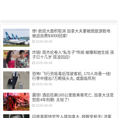
惨! 航班大面积取消 加拿大夫妻被困旅游胜地
被迫自费$3000回家!
2026-08-06
炸锅! 周杰伦卷入”私生子”传闻 被曝和她生娃 孩
子已十几岁 昆凌回应!
2026-08-06
恐怖! 飞行员吸毒后驾驶客机, 170人命悬一线!
行李中搜出7万颗摇头丸, 或面临死刑
2026-08-06
震惊! 酒后狂飙165公里致乘客死亡, 加拿大法官
怒拒4年刑期: 太轻了!
2026-08-06
印度黑帮持学签入境加拿大, 转眼变枪手! 涉案