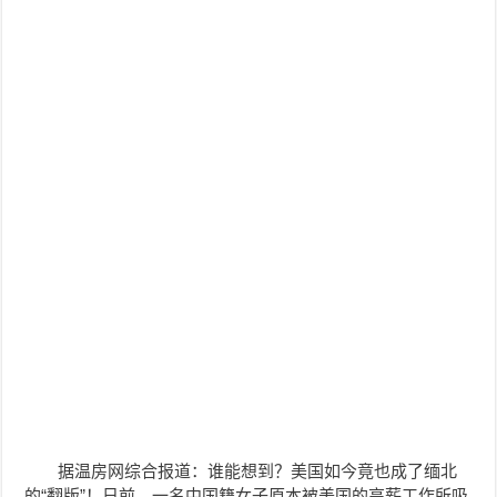
据温房网综合报道：谁能想到？美国如今竟也成了缅北
的“翻版”！
日
前，一名中国籍女子原本被美国的高薪工作所吸