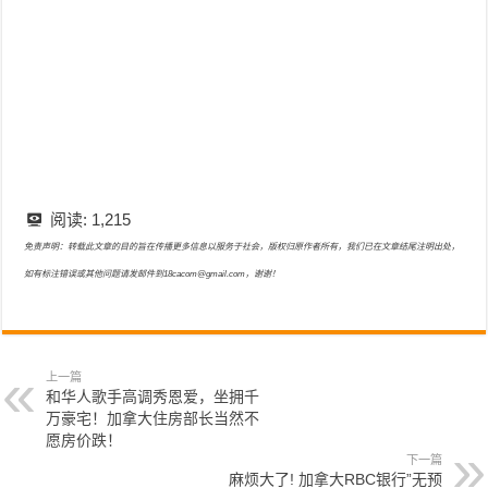
阅读:
1,215
免责声明：转载此文章的目的旨在传播更多信息以服务于社会，版权归原作者所有，我们已在文章结尾注明出处，
如有标注错误或其他问题请发邮件到18cacom@gmail.com，谢谢！
上一篇
和华人歌手高调秀恩爱，坐拥千
万豪宅！加拿大住房部长当然不
愿房价跌！
下一篇
麻烦大了! 加拿大RBC银行”无预