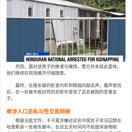
然而，面对该男子的推诿与掩饰，警方并未就此罢休。
他们继续在现场展开仔细搜查。
最终，在拖车屋的卧室内听到微弱的敲击声，循声查找
后，在一处被木板封死的衣柜中发现了这名被困的受害女
子。
牵涉人口走私与性交易网络
根据法庭文件，卡卡莫涉嫌对这名中国女子非法囚禁在
哈里斯县一处拖车屋中，长达五天时间内不给提供食物和