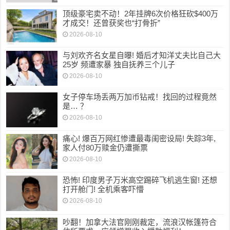
顶级豪宅卖不动！2年挂牌6次价格狂砍$400万
才成交！还曾获奖也“打骨折”
2026-08-10
与刘欢齐名女星自曝! 婚后才知洋丈夫比自己大
25岁 频遭家暴 独自抚养三个儿子
2026-08-10
女子停车场丢两万加币钻戒！找回的过程竟然
是… ？
2026-08-10
痛心! 爆百万网红惨遭最毒闺密设局! 失踪3年,
家人付80万赎金仍遭撕票
2026-08-10
恐怖! 印度男子万米高空踢碎飞机逃生窗! 还想
打开舱门! 全机乘客吓懵
2026-08-10
吵翻！加拿大法官刚刚裁定，流浪汉帐篷符合