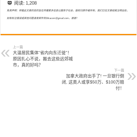
阅读:
1,208
免责声明：转载此文章的目的旨在传播更多信息以服务于社会，版权归原作者所有，我们已在文章结尾注明出处，
如有标注错误或其他问题请发邮件到18cacom@gmail.com，谢谢！
上一篇
大温居民集体“省内向东迁徙”！
原因扎心不说，搬去这些远郊城
市，真的好吗？
下一篇
加拿大政府出手了! 一旦银行倒
闭, 这类人或享$50万、$100万赔
付！