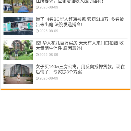
住所要求，应领增强收入援助福利！
2026-08-09
惨了! 4名BC华人赶海被抓 狠罚$1.8万! 多名被
告未出庭 法院发逮捕令!
2026-08-09
惊! 华人花几百万买房 天天有人来门口拍照 收
大量陌生信件 原因意外!
2026-08-09
女子买140w三房公寓，用反向抵押贷款，现在
后悔了！专家提3个方案
2026-08-09