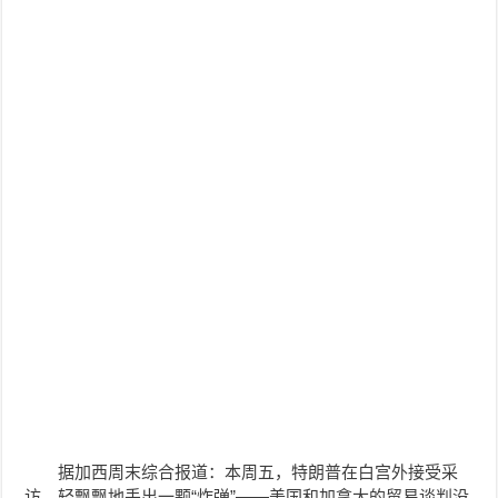
据加西周末综合报道：本周五，特朗普在白宫外接受采
访，轻飘飘地丢出一颗“炸弹”——美国和加拿大的贸易谈判没