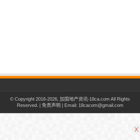
© Copyright 2016-2026, 加国地产资讯-18ca.com All Rights
Reserved. |
免责声明
| Email: 18cacom@gmail.com
X