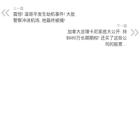
上一篇
震惊! 温哥华发生劫机事件! 大批
警察冲进机场, 他最终被捕!
下一篇
加拿大总理卡尼家底大公开: 持
$680万长期期权! 还买了这些公
司的股票…