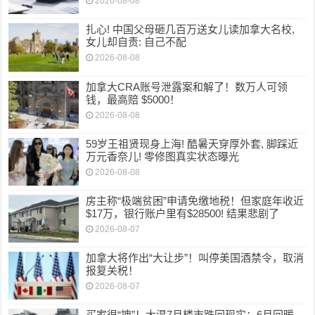
2026-08-08
扎心! 中国父母砸几百万送女儿读加拿大名校,
女儿却自责: 自己不配
2026-08-08
加拿大CRA账号泄露案和解了！数万人可领
钱，最高赔 $5000！
2026-08-08
59岁王祖贤现身上海! 酷暑天穿厚外套, 脚踩近
万元香奈儿! 零修图真实状态曝光
2026-08-08
房主称“极端贫困”申请免缴地税！但家庭年收近
$17万，银行账户里有$28500! 结果悲剧了
2026-08-07
加拿大将作出“大让步”！叫停美国酒禁令，取消
报复关税！
2026-08-07
买家很“拽”！大温7月楼市跌回现实：6月回暖