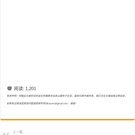
阅读:
1,201
免责声明：转载此文章的目的旨在传播更多信息以服务于社会，版权归原作者所有，我们已在文章结尾注明出处，
如有标注错误或其他问题请发邮件到18cacom@gmail.com，谢谢！
上一篇