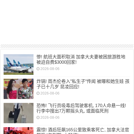
惨! 航班大面积取消 加拿大夫妻被困旅游胜地
被迫自费$3000回家!
2026-08-06
炸锅! 周杰伦卷入”私生子”传闻 被曝和她生娃 孩
子已十几岁 昆凌回应!
2026-08-06
恐怖! 飞行员吸毒后驾驶客机, 170人命悬一线!
行李中搜出7万颗摇头丸, 或面临死刑
2026-08-06
震惊! 酒后狂飙165公里致乘客死亡, 加拿大法官