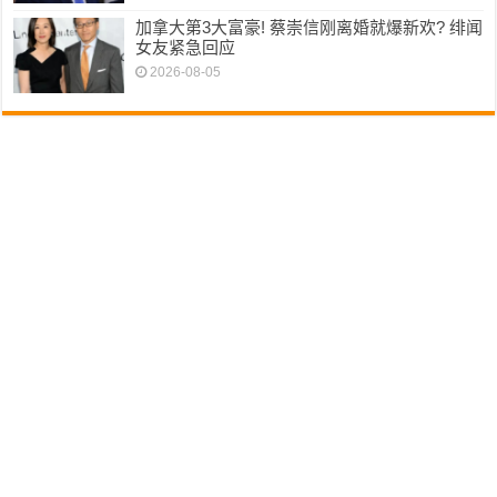
加拿大第3大富豪! 蔡崇信刚离婚就爆新欢? 绯闻
女友紧急回应
2026-08-05