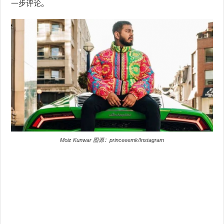
一步评论。
Moiz Kunwar 图源：princeeemk/Instagram