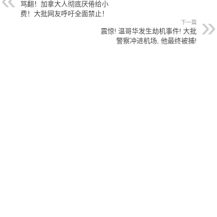
骂翻！加拿大人彻底厌倦给小
费！大批网友呼吁全面禁止！
下一篇
震惊! 温哥华发生劫机事件! 大批
警察冲进机场, 他最终被捕!