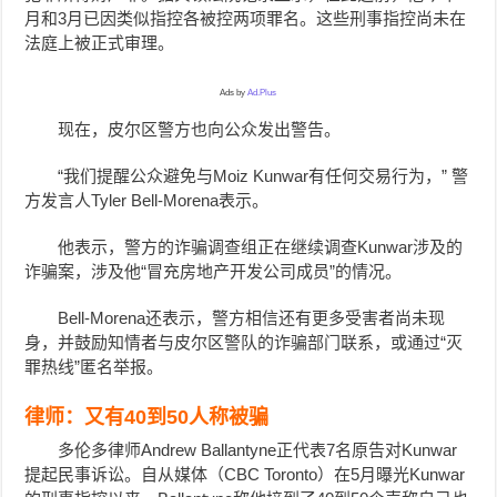
月和3月已因类似指控各被控两项罪名。这些刑事指控尚未在
法庭上被正式审理。
Ads by
Ad.Plus
现在，皮尔区警方也向公众发出警告。
“我们提醒公众避免与Moiz Kunwar有任何交易行为，” 警
方发言人Tyler Bell-Morena表示。
他表示，警方的诈骗调查组正在继续调查Kunwar涉及的
诈骗案，涉及他“冒充房地产开发公司成员”的情况。
Bell-Morena还表示，警方相信还有更多受害者尚未现
身，并鼓励知情者与皮尔区警队的诈骗部门联系，或通过“灭
罪热线”匿名举报。
律师：又有40到50人称被骗
多伦多律师Andrew Ballantyne正代表7名原告对Kunwar
提起民事诉讼。自从媒体（CBC Toronto）在5月曝光Kunwar