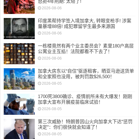
怒拒4年刑期: 太轻了!
2026-08-06
印度黑帮持学签入境加拿大, 转眼变枪手! 涉案
量暴增88倍! 成犯罪留学生最多来源国
2026-08-06
一栋楼竟然有两个业主委员会？素里180户高层
公寓业主互掐！法院都看不下去了！
2026-08-06
加拿大房东以“自住”驱逐租客，晒亚马逊送货单
和全家照也没用，被判罚款$26,500！
2026-08-05
1700死3800确诊、疫情前所未有大爆发！刚刚
加拿大宣布开展疫苗临床试验！
2026-08-05
第三次威胁！特朗普因山火向加拿大下达“惩罚
决定”：你们很快就会知道了！
2026-08-05