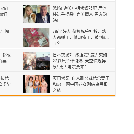
火向
恐怖! 选美小姐惨遭肢解 尸体
你们
装进手提袋 “完美情人”男友跑
路!
车门闯
超市“好人”偷换标签打折，熟
人都赚了，他却惨了，被判8项
罪名
儿都成
日本突发7.1级强震! 威力宛如
而栗
22颗原子弹引爆! 天空惊现异
象! 更大地震要来?
然拔枪
灭门惨案! 白人副总裁枪杀妻子
众多华
和6娃! 两中国养女刚结束寻根
之旅