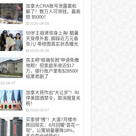
加拿大CRA账号泄露案和
解了！数万人可领钱，最高
赔 $5000！
2026-08-08
59岁王祖贤现身上海! 酷暑
天穿厚外套, 脚踩近万元香
奈儿! 零修图真实状态曝光
2026-08-08
房主称“极端贫困”申请免缴
地税！但家庭年收近$17
万，银行账户里有$28500!
结果悲剧了
026-08-07
加拿大将作出“大让步”！叫
停美国酒禁令，取消报复关
税！
2026-08-07
买家很“拽”！大温7月楼市
跌回现实：6月回暖“昙花一
现”，公寓销量暴降18%，
各户型全线降价！