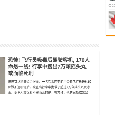
2
恐怖! 飞行员吸毒后驾驶客机, 170人
命悬一线! 行李中搜出7万颗摇头丸,
或面临死刑
据温哥华港湾综合报道：一名马来西亚航空公司飞行员抵达印
尼雅加达机场后，被查出行李中携带了超过7万颗摇头丸及冰
毒。更令人震惊和不寒而栗的是，警方称，他的尿检结果显
…