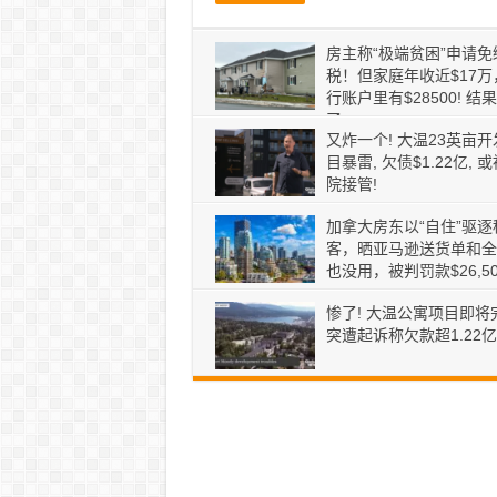
房主称“极端贫困”申请免
税！但家庭年收近$17万
行账户里有$28500! 结
了
又炸一个! 大温23英亩开
目暴雷, 欠债$1.22亿, 
院接管!
加拿大房东以“自住”驱逐
客，晒亚马逊送货单和全
也没用，被判罚款$26,5
惨了! 大温公寓项目即将
突遭起诉称欠款超1.22亿