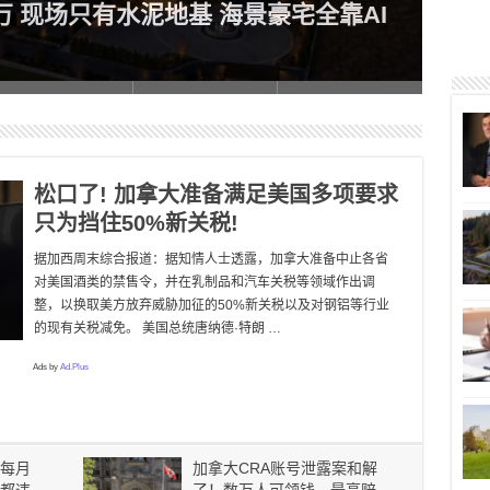
0万 现场只有水泥地基 海景豪宅全靠AI
房主
里有
松口了! 加拿大准备满足美国多项要求
只为挡住50%新关税!
据加西周末综合报道：据知情人士透露，加拿大准备中止各省
对美国酒类的禁售令，并在乳制品和汽车关税等领域作出调
整，以换取美方放弃威胁加征的50%新关税以及对钢铝等行业
的现有关税减免。 美国总统唐纳德·特朗 …
Ads by
Ad.Plus
每月
加拿大CRA账号泄露案和解