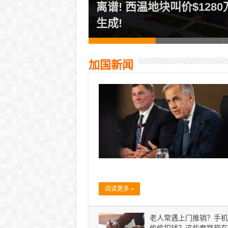
公寓业主互掐！法
离谱! 西温地块叫价$128
生成!
加国新闻
阅读更多 »
老人常遇上门推销？手机