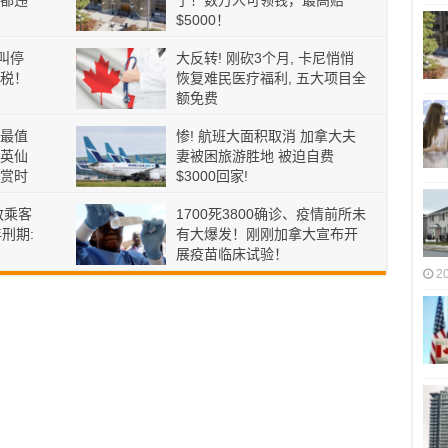
都违
了！数万人可领钱，最高赔
$5000！
叫停
大反转! 刚砍3个月, 卡尼悄悄
税！
恢复难民医疗福利, 五大项目全
额免费
最值
惨! 航班大面积取消 加拿大夫
英仙
妻被困旅游胜地 被迫自费
赏时
$3000回家!
致乘客
1700死3800确诊、疫情前所未
刑期:
有大爆发！刚刚加拿大宣布开
展疫苗临床试验！
2