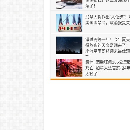
偷偷扣钱？这些套路现在
法了！
加拿大将作出“大让步”！
美国酒禁令，取消报复关
错过再等一年！今年夏天
得熬夜的天文奇观来了！
座流星雨即将迎来最佳观
刻!
震惊! 酒后狂飙165公里
死亡, 加拿大法官怒拒4年
太轻了!