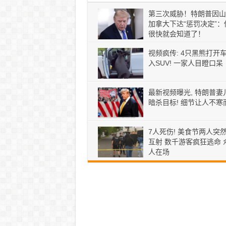
第三次威胁！特朗普因山
加拿大下达“惩罚决定”：
很快就会知道了！
视频疯传: 4只黑熊打开
入SUV! 一家人目瞪口呆
最新视频曝光, 特朗普妻
暗杀目标! 细节让人不寒
7人死伤! 美食节两人突
互射 数千游客疯狂逃命 
人在场