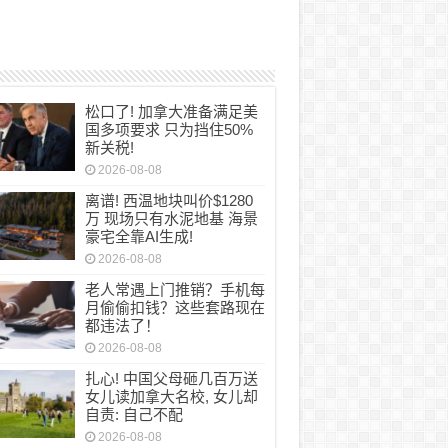
称“极端贫困”申请免缴地税！但家庭年收近$1
$28500! 结果悲剧了
松口了! 加拿大准备满足美
国多项要求 只为挡住50%
新关税!
2026-08-08
离谱! 西温地块叫价$1280
万 现场只有水泥地基 海景
豪宅全靠AI生成!
2026-08-08
老人常遇上门推销？手机每
月偷偷扣钱？这些套路现在
都违法了！
2026-08-08
扎心! 中国父母砸几百万送
女儿读加拿大名校, 女儿却
自责: 自己不配
2026-08-08