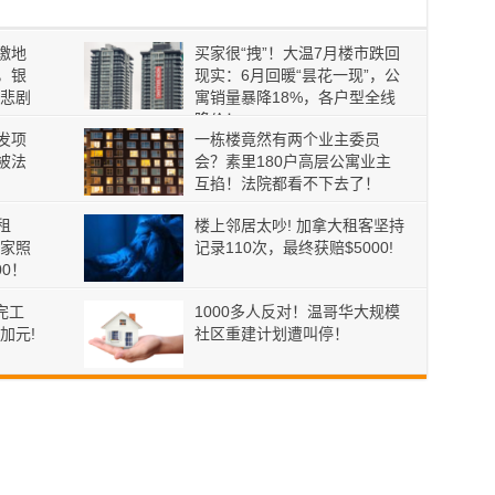
缴地
买家很“拽”！大温7月楼市跌回
，银
现实：6月回暖“昙花一现”，公
果悲剧
寓销量暴降18%，各户型全线
降价！
发项
一栋楼竟然有两个业主委员
或被法
会？素里180户高层公寓业主
互掐！法院都看不下去了！
租
楼上邻居太吵! 加拿大租客坚持
家照
记录110次，最终获赔$5000!
00！
完工
1000多人反对！温哥华大规模
加元!
社区重建计划遭叫停！