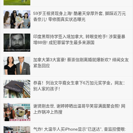
59岁王祖贤现身上海! 酷暑天穿厚外套, 脚踩近万元
香奈儿! 零修图真实状态曝光
印度黑帮持学签入境加拿大, 转眼变枪手! 涉案量暴
增88倍! 成犯罪留学生最多来源国
加拿大第3大富豪! 蔡崇信刚离婚就爆新欢? 绯闻女友
紧急回应
恭喜！列治文华裔女生拿下6万加元奖学金，网友：
别人家的孩子！
谢贤刚去世, 谢婷婷晒出温哥华笑容满面聚会照! 网
上炸锅冲上热搜
气炸! 大温华人买iPhone显示”已送达”, 查监控傻眼: