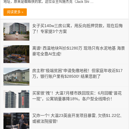
地址，原来是蜘蛛侠的家。这位业主叫施杰克（Jack Shi …
阅读更多 »
女子买140w三房公寓，用反向抵押贷款，现在后悔
了！专家提3个方案
离谱! 西温地块叫价$1280万 现场只有水泥地基 海景
豪宅全靠AI生成!
房主称“极端贫困”申请免缴地税！但家庭年收近$17
万，银行账户里有$28500! 结果悲剧了
买家很“拽”！大温7月楼市跌回现实：6月回暖“昙花
一现”，公寓销量暴降18%，各户型全线降价！
又炸一个! 大温23英亩开发项目暴雷, 欠债$1.22亿,
或被法院接管!