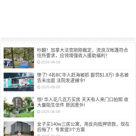
吵翻！加拿大法官刚刚裁定，流浪汉帐篷符合
住所要求，应领增强收入援助福利！
2026-08-09
惨了! 4名BC华人赶海被抓 狠罚$1.8万! 多名被
告未出庭 法院发逮捕令!
2026-08-09
惊! 华人花几百万买房 天天有人来门口拍照 收
大量陌生信件 原因意外!
2026-08-09
女子买140w三房公寓，用反向抵押贷款，现在
后悔了！专家提3个方案