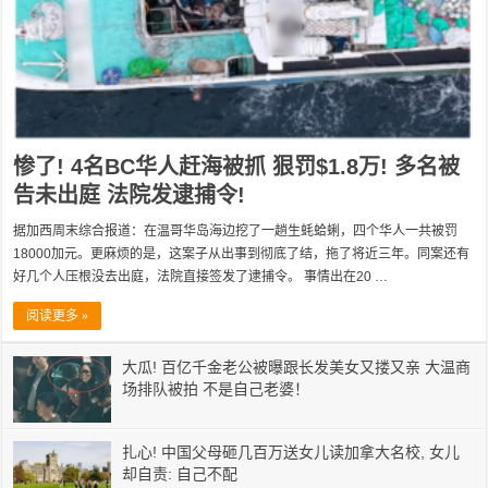
惨了! 4名BC华人赶海被抓 狠罚$1.8万! 多名被
告未出庭 法院发逮捕令!
据加西周末综合报道：在温哥华岛海边挖了一趟生蚝蛤蜊，四个华人一共被罚
18000加元。更麻烦的是，这案子从出事到彻底了结，拖了将近三年。同案还有
好几个人压根没去出庭，法院直接签发了逮捕令。 事情出在20 …
阅读更多 »
大瓜! 百亿千金老公被曝跟长发美女又搂又亲 大温商
场排队被拍 不是自己老婆！
扎心! 中国父母砸几百万送女儿读加拿大名校, 女儿
却自责: 自己不配