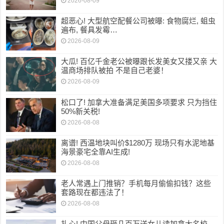
2026-08-09
超恶心! 大型航空配餐公司被曝: 食物腐烂, 蛆虫
遍布, 餐具发霉…
2026-08-09
大瓜! 百亿千金老公被曝跟长发美女又搂又亲 大
温商场排队被拍 不是自己老婆！
2026-08-09
松口了! 加拿大准备满足美国多项要求 只为挡住
50%新关税!
2026-08-08
离谱! 西温地块叫价$1280万 现场只有水泥地基
海景豪宅全靠AI生成!
2026-08-08
老人常遇上门推销？手机每月偷偷扣钱？这些
套路现在都违法了！
2026-08-08
扎心! 中国父母砸几百万送女儿读加拿大名校,