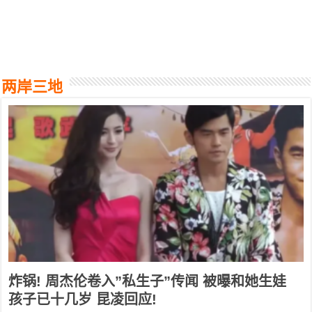
两岸三地
炸锅! 周杰伦卷入”私生子”传闻 被曝和她生娃
孩子已十几岁 昆凌回应!