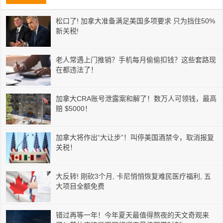
松口了! 加拿大准备满足美国多项要求 只为挡住50%
新关税!
老人常遇上门推销？手机每月偷偷扣钱？这些套路现
在都违法了！
加拿大CRA账号泄露案和解了！数万人可领钱，最高
赔 $5000！
加拿大将作出“大让步”！叫停美国酒禁令，取消报复
关税！
大反转! 刚砍3个月, 卡尼悄悄恢复难民医疗福利, 五
大项目全额免费
错过再等一年！今年夏天最值得熬夜的天文奇观来