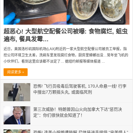
超恶心! 大型航空配餐公司被曝: 食物腐烂, 蛆虫
遍布, 餐具发霉…
近日，美国洛杉矶国际机场(LAX)附近的一家大型航空配餐公司被员工举报，指
控公司环境卫生太差，洗碗车里发现腐烂食物，厨房里蟑螂出没…常年坐飞机的
小伙伴们，看到这里应该都不淡定了… 据纽约邮报等媒体报道 …
阅读更多 »
恐怖! 飞行员吸毒后驾驶客机, 170人命悬一线! 行李
中搜出7万颗摇头丸, 或面临死刑
第三次威胁！特朗普因山火向加拿大下达“惩罚决
定”：你们很快就会知道了！
恐怖! 选美小姐惨遭肢解 尸体装进手提袋 “完美情人”