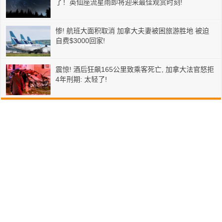
了！英仙座流星雨即将迎来最佳观赏时刻!
惨! 航班大面积取消 加拿大夫妻被困旅游胜地 被迫
自费$3000回家!
震惊! 酒后狂飙165公里致乘客死亡, 加拿大法官怒拒
4年刑期: 太轻了!