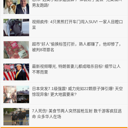
男友跑路!
视频疯传: 4只黑熊打开车门闯入SUV! 一家人目瞪口
呆
超市“好人”偷换标签打折，熟人都赚了，他却惨了，
被判8项罪名
最新视频曝光, 特朗普妻儿都成暗杀目标! 细节让人
不寒而栗
日本突发7.1级强震! 威力宛如22颗原子弹引爆! 天空
惊现异象! 更大地震要来?
7人死伤! 美食节两人突然拔枪互射 数千游客疯狂逃
命 众多华人在场