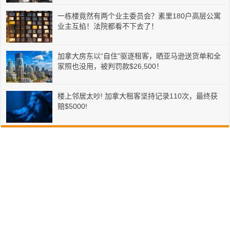
一栋楼竟然有两个业主委员会？素里180户高层公寓
业主互掐！法院都看不下去了！
加拿大房东以“自住”驱逐租客，晒亚马逊送货单和全
家照也没用，被判罚款$26,500！
楼上邻居太吵! 加拿大租客坚持记录110次，最终获
赔$5000!