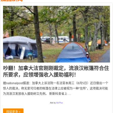
吵翻！加拿大法官刚刚裁定，流浪汉帐篷符合住
所要求，应领增强收入援助福利！
据nationalpost报道：加拿大上诉法院一名法官本周三（8月5日）近日做出一个
惊人的裁决，称无家可归者的帐篷在法律上应被视为一种“住所”，这项裁决可能
为流浪汉发放收入援助树立先例。 新斯科舍省上 …
Ads by
Ad.Plus
阅读更多 »