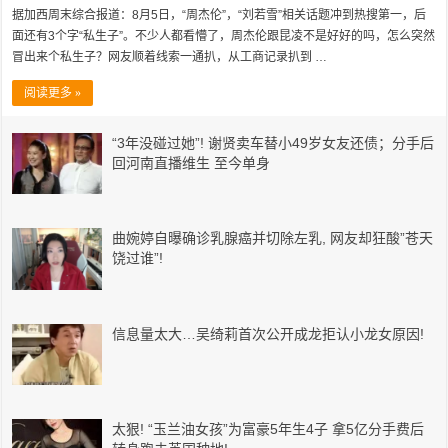
据加西周末综合报道：8月5日，“周杰伦”，“刘若雪”相关话题冲到热搜第一，后
面还有3个字“私生子”。不少人都看懵了，周杰伦跟昆凌不是好好的吗，怎么突然
冒出来个私生子？网友顺着线索一通扒，从工商记录扒到 …
阅读更多 »
“3年没碰过她”! 谢贤卖车替小49岁女友还债；分手后
回河南直播维生 至今单身
曲婉婷自曝确诊乳腺癌并切除左乳, 网友却狂酸”苍天
饶过谁”!
信息量太大…吴绮莉首次公开成龙拒认小龙女原因!
太狠! “玉兰油女孩”为富豪5年生4子 拿5亿分手费后